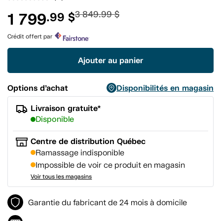
Aucune
cote
3 849.99 $
1 799
.99 $
pour
ce
produit.
Crédit offert par
Lien
vers
la
Ajouter au panier
même
page.
Options d’achat
Disponibilités en magasin
Livraison gratuite*
Disponible
Centre de distribution Québec
Ramassage indisponible
Impossible de voir ce produit en magasin
Voir tous les magasins
Garantie du fabricant de 24 mois à domicile