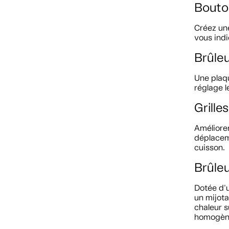
Bouton
Créez un
vous indi
Brûle
Une plaqu
réglage l
Grille
Améliorer
déplaceme
cuisson.
Brûle
Dotée d'u
un mijota
chaleur s
homogèn