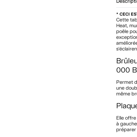
Descript
* CECI E
Cette tab
Heat, mun
poêle po
exception
amélioré
s'éclaire
Brûle
000 
Permet d
une doubl
même brû
Plaqu
Elle offr
à gauche 
préparer 