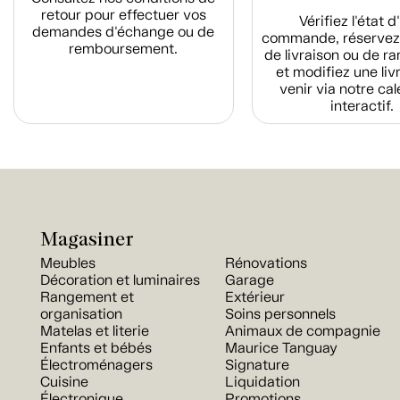
retour pour effectuer vos
Vérifiez l'état 
demandes d'échange ou de
commande, réservez
remboursement.
de livraison ou de r
et modifiez une liv
venir via notre cal
interactif.
Magasiner
Meubles
Rénovations
Décoration et luminaires
Garage
Rangement et
Extérieur
organisation
Soins personnels
Matelas et literie
Animaux de compagnie
Enfants et bébés
Maurice Tanguay
Électroménagers
Signature
Cuisine
Liquidation
Électronique
Promotions