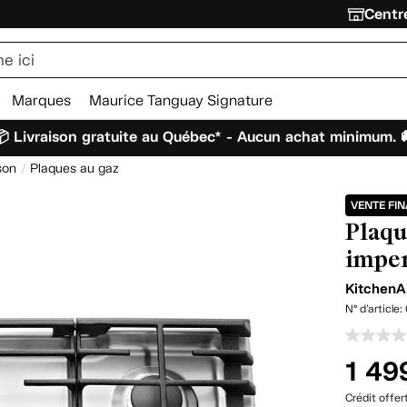
Centre
Marques
Maurice Tanguay Signature
 Livraison gratuite au Québec* - Aucun achat minimum. 
son
Plaques au gaz
VENTE FI
Plaqu
imper
KitchenA
N° d'article:
1 49
Crédit offer