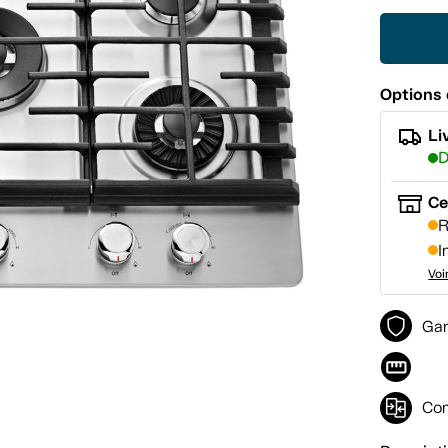
Options 
Li
D
Ce
R
I
Voi
Gar
Com