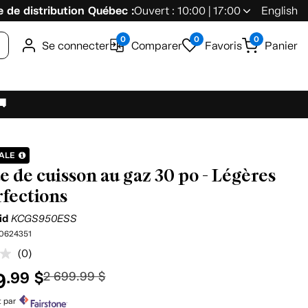
 de distribution Québec :
Ouvert : 10:00 | 17:00
English
0
0
0
Se connecter
Comparer
Favoris
Panier
🚚
NALE
e de cuisson au gaz 30 po - Légères
fections
id
KCGS950ESS
0624351
(0)
Aucune
cote
9
.99 $
2 699.99 $
pour
ce
produit.
t par