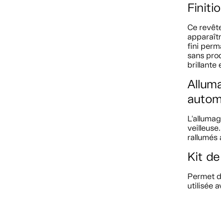
Finiti
Ce revêt
apparaîtr
fini perm
sans prod
brillante
Allum
autom
L'allumag
veilleuse
rallumés 
Kit de
Permet de
utilisée 