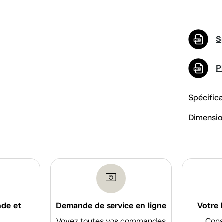
S
P
Spécific
Dimensi
nde et
Demande de service en ligne
Votre 
Voyez toutes vos commandes
Cons