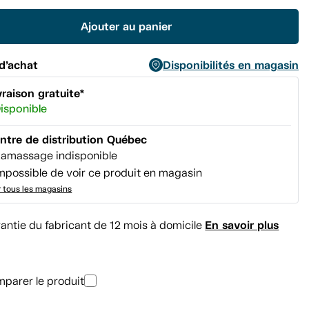
Lien
vers
Ajouter au panier
la
même
page.
d’achat
Disponibilités en magasin
vraison gratuite*
isponible
ntre de distribution Québec
amassage indisponible
mpossible de voir ce produit en magasin
r tous les magasins
En savoir plus
antie du fabricant de 12 mois à domicile
parer le produit