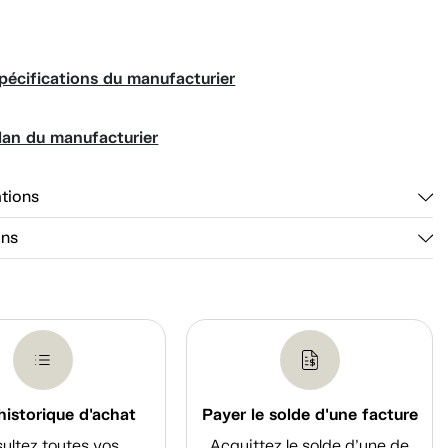
pécifications du manufacturier
lan du manufacturier
ations
ons
historique d'achat
Payer le solde d'une facture
ultez toutes vos
Acquittez le solde d’une de