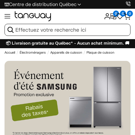
Centre de distribution Québec
0
0
0
📦 Livraison gratuite au Québec* - Aucun achat minimum. 🚚
Accueil
Électroménagers
Appareils de cuisson
Plaque de cuisson