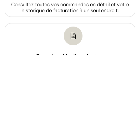
Consultez toutes vos commandes en détail et votre
historique de facturation à un seul endroit.
Payer le solde d'une facture
Acquittez le solde d’une de vos factures via notre
système de paiement en ligne sécurisé.
Magasiner