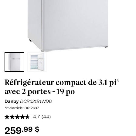
Réfrigérateur compact de 3.1 pi³
avec 2 portes - 19 po
Danby
DCR031B1WDD
N° d'article:
0612637
4.7
(44)
Lire
les
259
.99 $
44
commentaires.