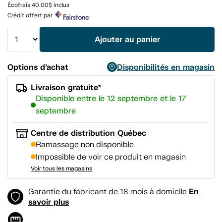
Lien
Écofrais 40.00$ inclus
vers
Crédit offert par
la
même
page.
Ajouter au panier
Options d’achat
Disponibilités en magasin
Livraison gratuite*
Disponible entre le 12 septembre et le 17
septembre
Centre de distribution Québec
Ramassage non disponible
Impossible de voir ce produit en magasin
Voir tous les magasins
En
Garantie du fabricant de 18 mois à domicile
savoir plus