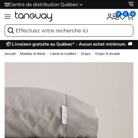
Centre de distribution Québec
0
0
0
📦 Livraison gratuite au Québec* - Aucun achat minimum. 🚚
Accueil
Matelas et literie
Literie et oreillers
Draps
Draps lit double