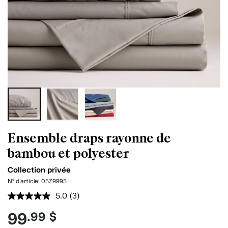
Ensemble draps rayonne de
bambou et polyester
Collection privée
N° d'article:
0579995
5.0
(3)
Lire
les
99
.99 $
3
commentaires.