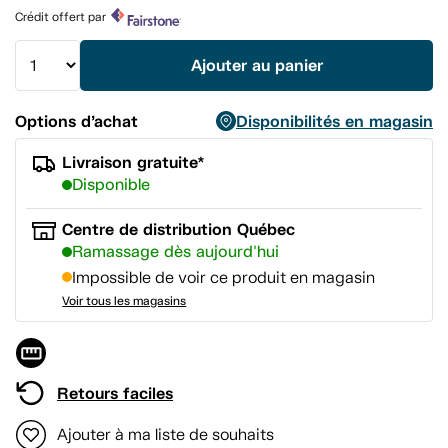
Lien
Crédit offert par
vers
la
même
Ajouter au panier
page.
Options d’achat
Disponibilités en magasin
Livraison gratuite*
Disponible
Centre de distribution Québec
Ramassage dès aujourd'hui
Impossible de voir ce produit en magasin
Voir tous les magasins
Retours faciles
Ajouter à ma liste de souhaits