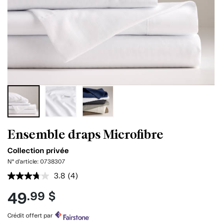
Ensemble draps Microfibre
Collection privée
N° d'article:
0738307
3.8
(4)
Lire
les
49
.99 $
4
commentaires.
Lien
Crédit offert par
vers