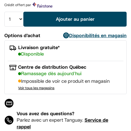
Lien
Crédit offert par
vers
la
même
Ajouter au panier
page.
Options d’achat
Disponibilités en magasin
Livraison gratuite*
Disponible
Centre de distribution Québec
Ramassage dès aujourd'hui
Impossible de voir ce produit en magasin
Voir tous les magasins
Vous avez des questions?
Service de
Parlez avec un expert Tanguay.
rappel