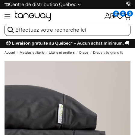
Centre de distribution Québec
0
0
0
📦 Livraison gratuite au Québec* - Aucun achat minimum. 🚚
Accueil
Matelas et literie
Literie et oreillers
Draps
Draps très grand lit