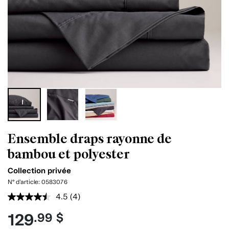
Ensemble draps rayonne de
bambou et polyester
Collection privée
N° d'article:
0583076
4.5
(4)
Lire
les
129
.99 $
4
commentaires.