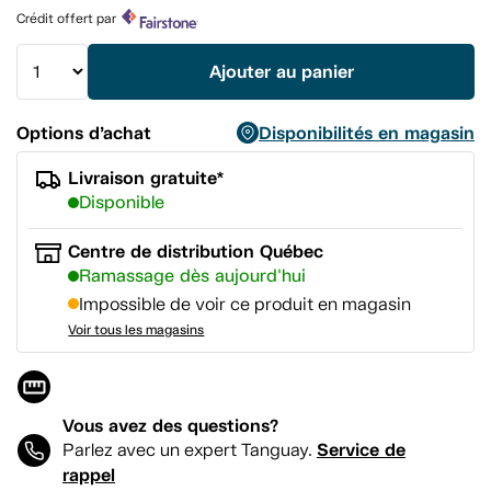
Lien
Crédit offert par
vers
la
même
Ajouter au panier
page.
Options d’achat
Disponibilités en magasin
Livraison gratuite*
Disponible
Centre de distribution Québec
Ramassage dès aujourd'hui
Impossible de voir ce produit en magasin
Voir tous les magasins
Vous avez des questions?
Service de
Parlez avec un expert Tanguay.
rappel