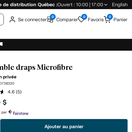
 de distribution Québec :
Ouvert : 10:00 | 17:00
English
0
0
0
Se connecter
Comparer
Favoris
Panier
🚚
ble draps Microfibre
n privée
0738320
4.6
(5)
Lire
les
9 $
5
commentaires.
Lien
t par
vers
la
Ajouter au panier
même
page.