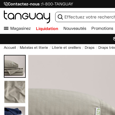
Contactez-nous :
1-800-TANGUAY
Magasinez
Liquidation
Nouveautés
Promotions

Accueil
Matelas et literie
Literie et oreillers
Draps
Draps très