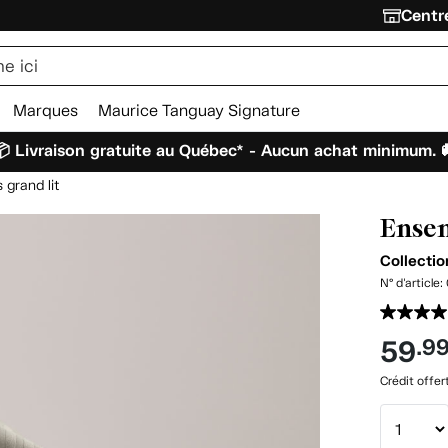
Centre
Marques
Maurice Tanguay Signature
 Livraison gratuite au Québec* - Aucun achat minimum. 
 grand lit
Ensem
Collectio
N° d'article:
59
.9
Crédit offer