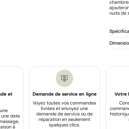
chambres 
ajouteron
nuits de
Spécific
Dimensi
nde et
Demande de service en ligne
Votre 
Voyez toutes vos commandes
Cons
livrées et envoyez une
commande
d'une
demande de service ou de
historiqu
 une date
réparation en seulement
amassage,
quelques clics.
raison à