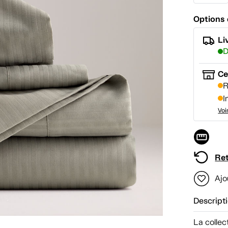
Options 
Li
D
Ce
R
I
Voi
Ret
Ajo
Descript
La collec