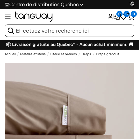
Centre de distribution Québec
0
0
0
📦 Livraison gratuite au Québec* - Aucun achat minimum. 🚚
Accueil
Matelas et literie
Literie et oreillers
Draps
Draps grand lit