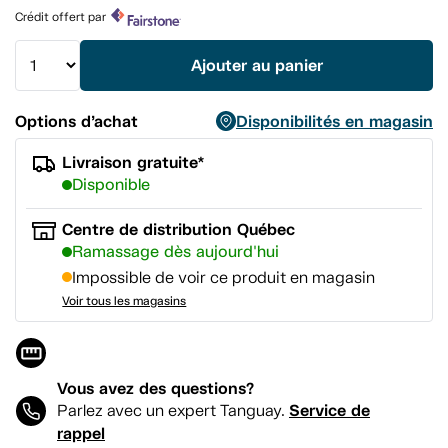
Lien
Crédit offert par
vers
la
même
Ajouter au panier
page.
Options d’achat
Disponibilités en magasin
Livraison gratuite*
Disponible
Centre de distribution Québec
Ramassage dès aujourd'hui
Impossible de voir ce produit en magasin
Voir tous les magasins
Vous avez des questions?
Service de
Parlez avec un expert Tanguay.
rappel