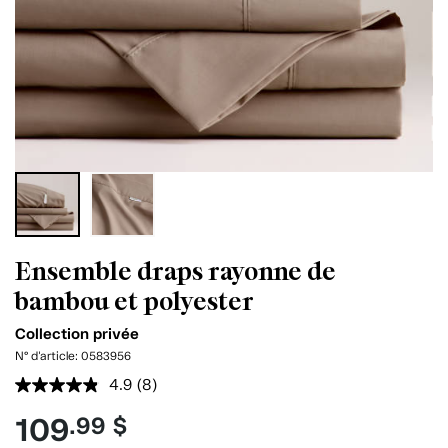
Ensemble draps rayonne de
bambou et polyester
Collection privée
N° d'article:
0583956
4.9
(8)
Lire
les
109
.99 $
8
commentaires.