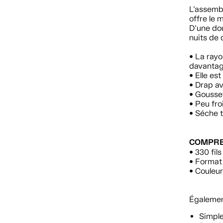
L’assemb
offre le 
D’une do
nuits de 
• La ray
davantage
• Elle es
• Drap av
• Gousse
• Peu fro
• Séche 
COMPR
• 330 fi
• Format 
• Couleur
Également
Simpl