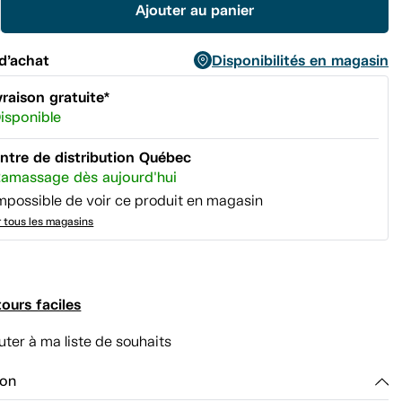
Ajouter au panier
même
page.
d’achat
Disponibilités en magasin
vraison gratuite*
isponible
ntre de distribution Québec
amassage dès aujourd'hui
mpossible de voir ce produit en magasin
r tous les magasins
ours faciles
uter à ma liste de souhaits
ion