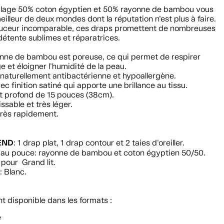
lage 50% coton égyptien et 50% rayonne de bambou vous
meilleur de deux mondes dont la réputation n’est plus à faire.
uceur incomparable, ces draps promettent de nombreuses
détente sublimes et réparatrices.
onne de bambou est poreuse, ce qui permet de respirer
 et éloigner l'humidité de la peau.
t naturellement antibactérienne et hypoallergène.
ec finition satiné qui apporte une brillance au tissu.
t profond de 15 pouces (38cm).
issable et très léger.
très rapidement.
END
: 1 drap plat, 1 drap contour et 2 taies d'oreiller.
ls au pouce: rayonne de bambou et coton égyptien 50/50.
pour Grand lit.
: Blanc.
 disponible dans les formats :
e