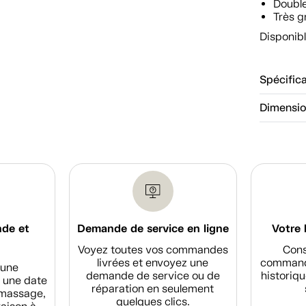
Doubl
Très g
Disponibl
Spécific
Dimensi
nde et
Demande de service en ligne
Votre 
Voyez toutes vos commandes
Cons
livrées et envoyez une
commande
d'une
demande de service ou de
historiqu
 une date
réparation en seulement
amassage,
quelques clics.