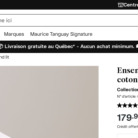
Centre
Marques
Maurice Tanguay Signature
 Livraison gratuite au Québec* - Aucun achat minimum. 
d lit
Ensem
coton
Collectio
N° d'article:
179
.
Crédit offer