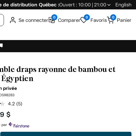
 de distribution Québec :
Ouvert : 10:00 | 21:00
English
0
0
0
Se connecter
Comparer
Favoris
Panier
🚚
ble draps rayonne de bambou et
 Égyptien
n privée
0598283
4.2
(5)
Lire
les
99 $
5
commentaires.
Lien
t par
vers
la