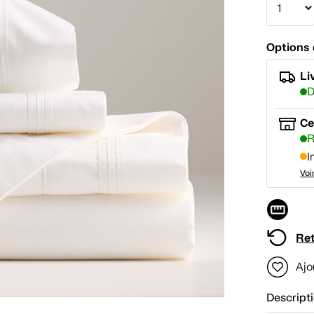
Options 
Li
D
Ce
R
I
Voi
Ret
Ajo
Descript