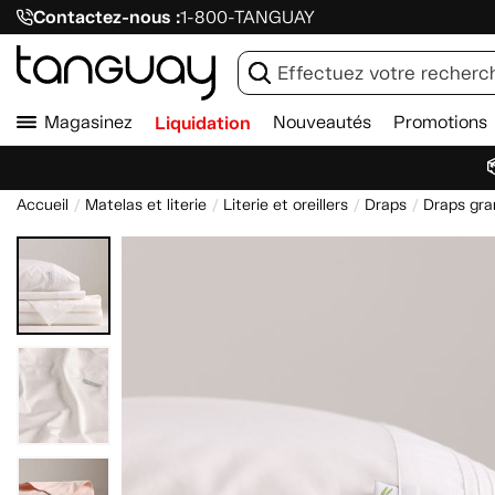
Contactez-nous :
1-800-TANGUAY
Magasinez
Liquidation
Nouveautés
Promotions

Accueil
Matelas et literie
Literie et oreillers
Draps
Draps gran