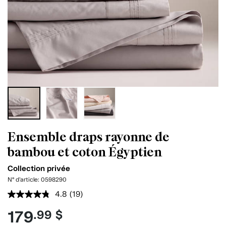
Ensemble draps rayonne de
bambou et coton Égyptien
Collection privée
N° d'article:
0598290
4.8
(19)
Lire
les
179
.99 $
19
commentaires.