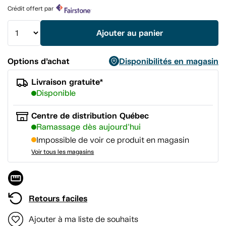
Lien
Crédit offert par
vers
la
même
Ajouter au panier
page.
Options d’achat
Disponibilités en magasin
Livraison gratuite*
Disponible
Centre de distribution Québec
Ramassage dès aujourd'hui
Impossible de voir ce produit en magasin
Voir tous les magasins
Retours faciles
Ajouter à ma liste de souhaits