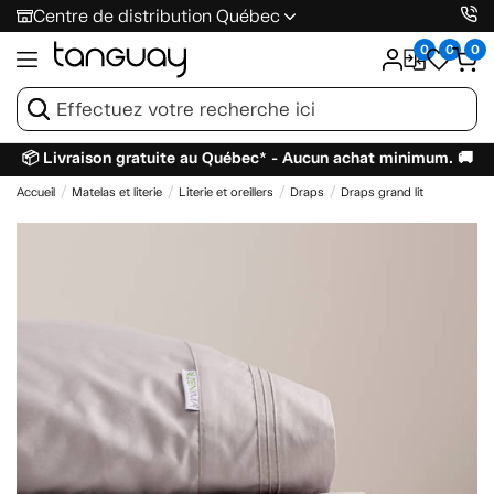
Centre de distribution Québec
0
0
0
📦 Livraison gratuite au Québec* - Aucun achat minimum. 🚚
Accueil
Matelas et literie
Literie et oreillers
Draps
Draps grand lit