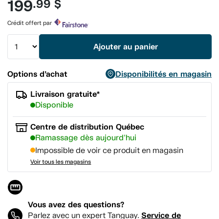
199
.99 $
3
commentaires.
Lien
Crédit offert par
vers
la
même
Ajouter au panier
page.
Options d’achat
Disponibilités en magasin
Livraison gratuite*
Disponible
Centre de distribution Québec
Ramassage dès aujourd'hui
Impossible de voir ce produit en magasin
Voir tous les magasins
Vous avez des questions?
Service de
Parlez avec un expert Tanguay.