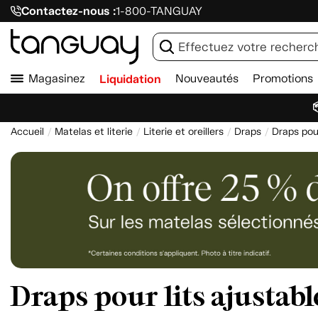
Contactez-nous :
1-800-TANGUAY
Magasinez
Liquidation
Nouveautés
Promotions

Accueil
Matelas et literie
Literie et oreillers
Draps
Draps pour
Draps pour lits ajustabl