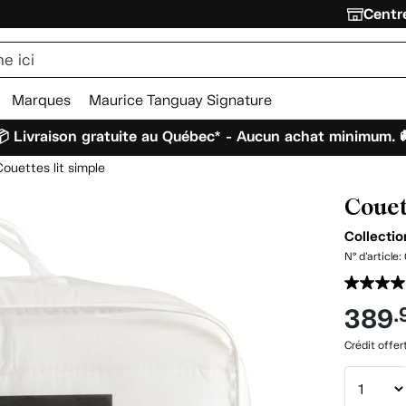
Centre
Marques
Maurice Tanguay Signature
 Livraison gratuite au Québec* - Aucun achat minimum. 
Couettes lit simple
Couet
Collectio
N° d'article:
389
.
Crédit offer