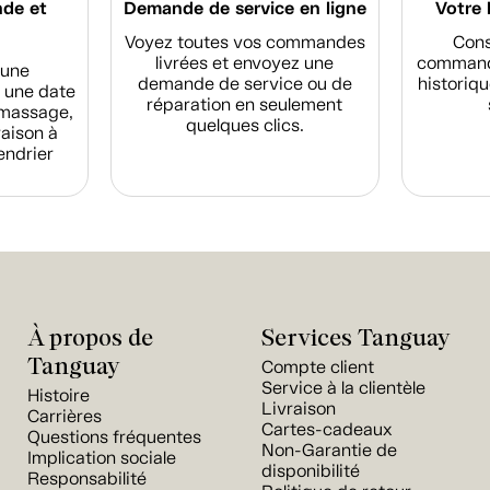
nde et
Demande de service en ligne
Votre 
Voyez toutes vos commandes
Cons
livrées et envoyez une
commande
d'une
demande de service ou de
historiqu
 une date
réparation en seulement
amassage,
quelques clics.
raison à
endrier
À propos de
Services Tanguay
Tanguay
Compte client
Service à la clientèle
Histoire
Livraison
Carrières
Cartes-cadeaux
Questions fréquentes
Non-Garantie de
Implication sociale
disponibilité
Responsabilité