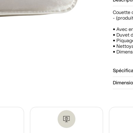
Descript
Couette 
- (produit
• Avec e
• Duvet 
• Piquag
• Nettoy
• Dimensi
Spécific
Dimensi