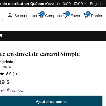
 de distribution Québec :
Ouvert : 10:00 | 17:00
English
0
0
0
Se connecter
Comparer
Favoris
Panier
🚚
te en duvet de canard Simple
n privée
0619225
5.0
(1)
Lire
1
99 $
commentaire.
Lien
vers
t par
la
même
Ajouter au panier
page.