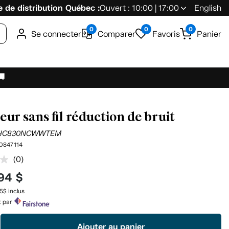
 de distribution Québec :
Ouvert : 10:00 | 17:00
English
0
0
0
Se connecter
Comparer
Favoris
Panier
🚚
eur sans fil réduction de bruit
HC830NCWWTEM
0847114
(0)
Aucune
cote
.94 $
pour
ce
5$ inclus
produit.
t par
Lien
vers
la
Ajouter au panier
même