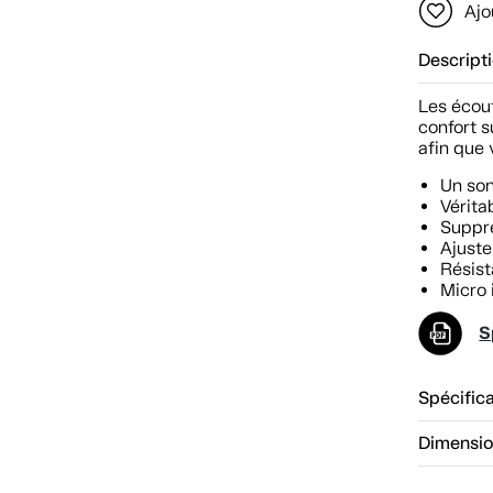
Ajo
Descript
Les écout
confort s
afin que 
Un son
Vérita
Suppre
Ajuste
Résist
Micro 
S
Spécific
Dimensi