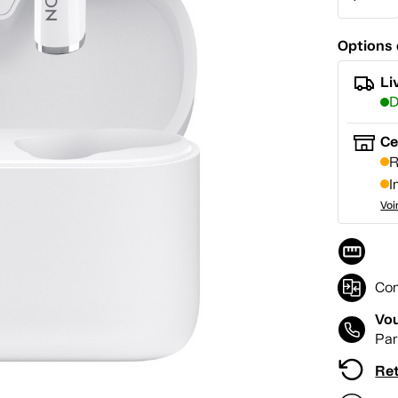
Options 
Li
D
Ce
R
I
Voi
Com
Vou
Par
Ret