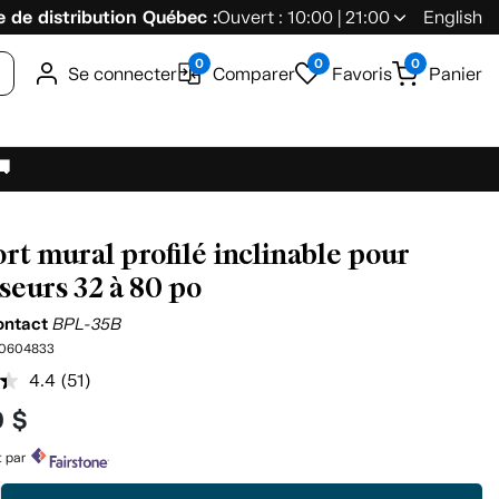
 de distribution Québec :
Ouvert : 10:00 | 21:00
English
0
0
0
Se connecter
Comparer
Favoris
Panier
🚚
rt mural profilé inclinable pour
iseurs 32 à 80 po
ontact
BPL-35B
0604833
4.4
(51)
Lire
les
9 $
51
commentaires.
Lien
t par
vers
la