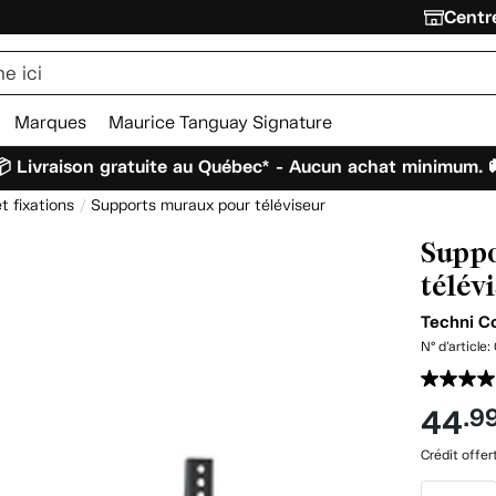
Centre
Marques
Maurice Tanguay Signature
 Livraison gratuite au Québec* - Aucun achat minimum. 
t fixations
Supports muraux pour téléviseur
Suppo
télév
Techni C
N° d'article:
44
.9
Crédit offer