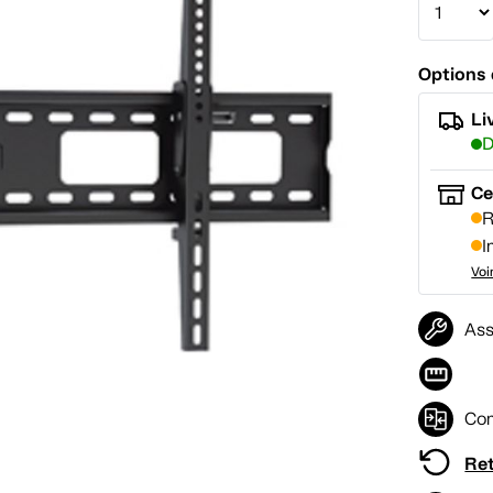
Options 
Li
D
Ce
R
I
Voi
Ass
Com
Ret