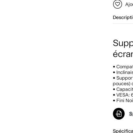
Ajo
Descript
Supp
écran
• Compat
• Inclina
• Support
pouces) 
• Capacit
• VESA: 
• Fini Noi
S
Spécific