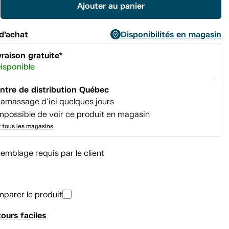
Ajouter au panier
même
page.
d’achat
Disponibilités en magasin
vraison gratuite*
isponible
ntre de distribution Québec
amassage d'ici quelques jours
mpossible de voir ce produit en magasin
r tous les magasins
emblage requis par le client
parer le produit
ours faciles