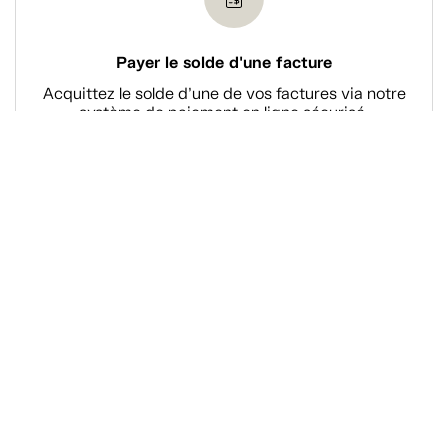
Payer le solde d'une facture
Acquittez le solde d’une de vos factures via notre
système de paiement en ligne sécurisé.
Magasiner
À propos de Tanguay
Services Tanguay