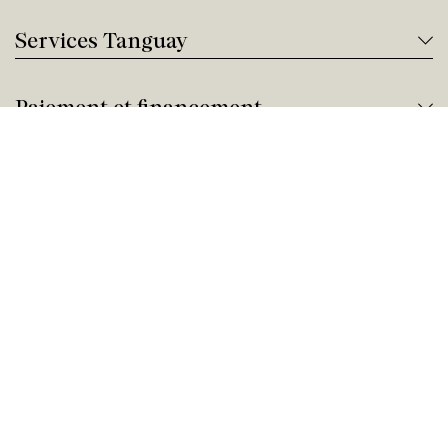
Services Tanguay
Paiement et financement
Nous joindre
Besoin d'aide ?
Appelez-nous !
Service client
Jeudi 09:00 - 17:00
Achat par téléphone
Jeudi 09:00 - 21:00