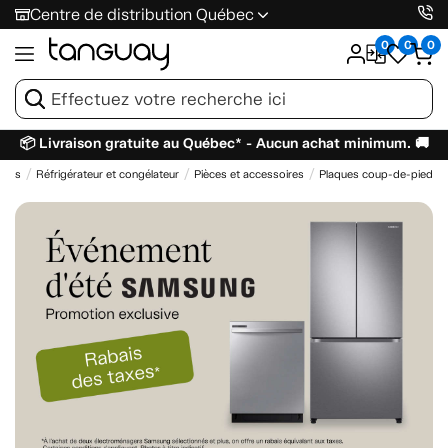
Centre de distribution Québec
0
0
0
📦 Livraison gratuite au Québec* - Aucun achat minimum. 🚚
gers
Réfrigérateur et congélateur
Pièces et accessoires
Plaques coup-de-pied