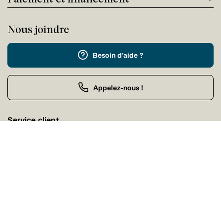
Nous joindre
Besoin d'aide ?
Appelez-nous !
Service client
Vendredi 09:00 - 17:00
Achat par téléphone
Vendredi 09:00 - 21:00
Nos magasins
Trouvez facilement un magasin Tanguay près de chez
vous