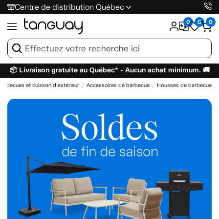
Centre de distribution Québec
0
0
0
📦 Livraison gratuite au Québec* - Aucun achat minimum. 🚚
Barbecues et cuisson d'extérieur
Accessoires de barbecue
Housses de barbecue