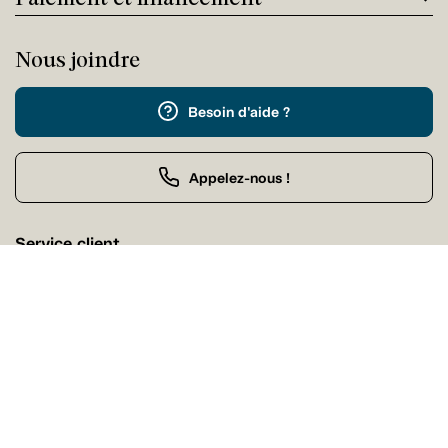
Nous joindre
Besoin d'aide ?
Appelez-nous !
Service client
Lundi 09:00 - 17:00
Achat par téléphone
Lundi 09:00 - 21:00
Nos magasins
Trouvez facilement un magasin Tanguay près de chez
vous