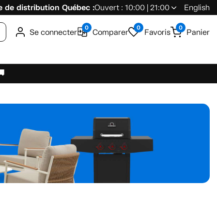
 de distribution Québec :
Ouvert : 10:00 | 21:00
English
0
0
0
Se connecter
Comparer
Favoris
Panier
🚚