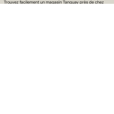
Trouvez facilement un magasin Tanguay près de chez
vous
Trouver un magasin
Suivez-nous
Ne manquez rien !
Courriel
Oui! J'aimerais recevoir par courriel les offres et les
nouveautés de Tanguay. Il est possible de se
désabonner à tout moment.
Je m'abonne