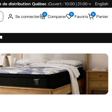
 de distribution Québec :
Ouvert : 10:00 | 21:00
English
0
0
0
Se connecter
Comparer
Favoris
Panier
🚚