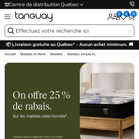
Centre de distribution Québec
0
0
0
📦 Livraison gratuite au Québec* - Aucun achat minimum. 🚚
Accueil
Matelas et literie
Matelas
Matelas simple XL