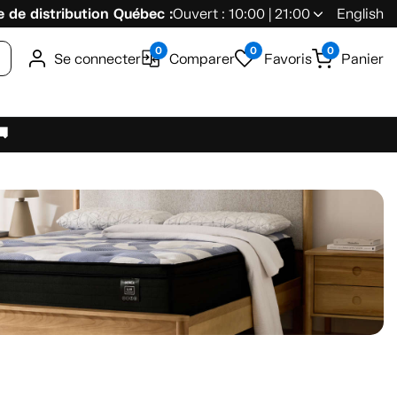
 de distribution Québec :
Ouvert : 10:00 | 21:00
English
0
0
0
Se connecter
Comparer
Favoris
Panier
🚚