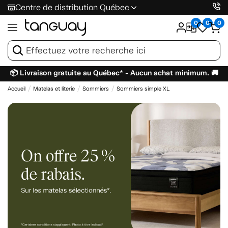
Centre de distribution Québec
0
0
0
📦 Livraison gratuite au Québec* - Aucun achat minimum. 🚚
Accueil
Matelas et literie
Sommiers
Sommiers simple XL