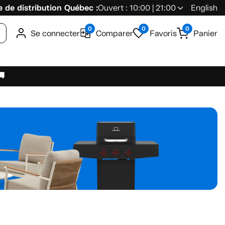
 de distribution Québec :
Ouvert : 10:00 | 21:00
English
0
0
0
Se connecter
Comparer
Favoris
Panier
🚚