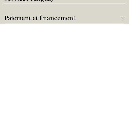
Paiement et financement
Nous joindre
Besoin d'aide ?
Appelez-nous !
Service client
Samedi Fermé
Achat par téléphone
Samedi 09:00 - 21:00