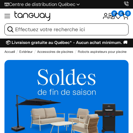
Centre de distribution Québec
0
0
0
📦 Livraison gratuite au Québec* - Aucun achat minimum. 🚚
Accueil
Extérieur
Accessoires de piscines
Robots aspirateurs pour piscine