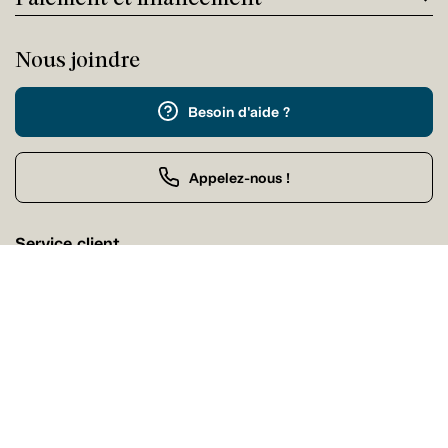
Nous joindre
Besoin d'aide ?
Appelez-nous !
Service client
Dimanche Fermé
Achat par téléphone
Dimanche 09:00 - 21:00
Nos magasins
Trouvez facilement un magasin Tanguay près de chez
vous