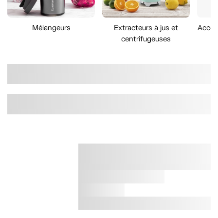
Mélangeurs
Extracteurs à jus et
Acces
centrifugeuses