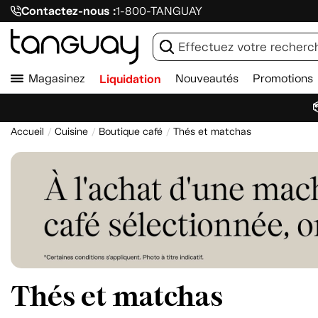
Contactez-nous :
1-800-TANGUAY
Magasinez
Liquidation
Nouveautés
Promotions

Accueil
Cuisine
Boutique café
Thés et matchas
Thés et matchas