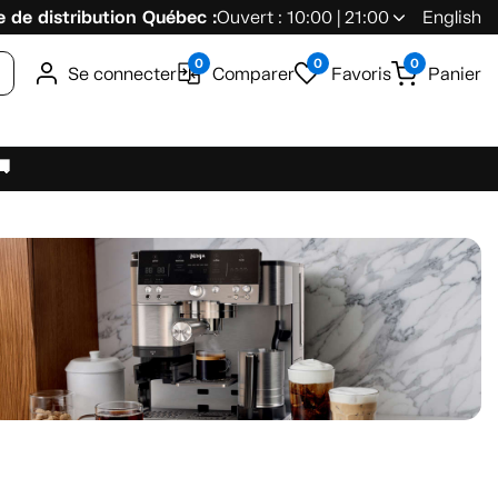
 de distribution Québec :
Ouvert : 10:00 | 21:00
English
0
0
0
Se connecter
Comparer
Favoris
Panier
🚚