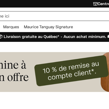
Centre
Marques
Maurice Tanguay Signature
 Livraison gratuite au Québec* - Aucun achat minimum. 