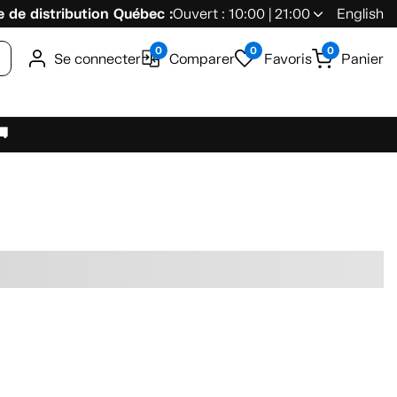
 de distribution Québec :
Ouvert : 10:00 | 21:00
English
0
0
0
Se connecter
Comparer
Favoris
Panier
🚚