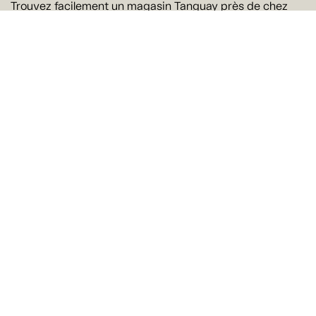
Trouvez facilement un magasin Tanguay près de chez
vous
Trouver un magasin
Suivez-nous
Ne manquez rien !
Courriel
Oui! J'aimerais recevoir par courriel les offres et les
nouveautés de Tanguay. Il est possible de se
désabonner à tout moment.
Je m'abonne