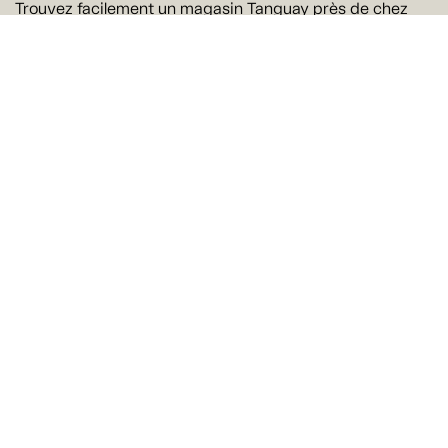
Trouvez facilement un magasin Tanguay près de chez
vous
Trouver un magasin
Suivez-nous
Ne manquez rien !
Courriel
Oui! J'aimerais recevoir par courriel les offres et les
nouveautés de Tanguay. Il est possible de se
désabonner à tout moment.
Je m'abonne