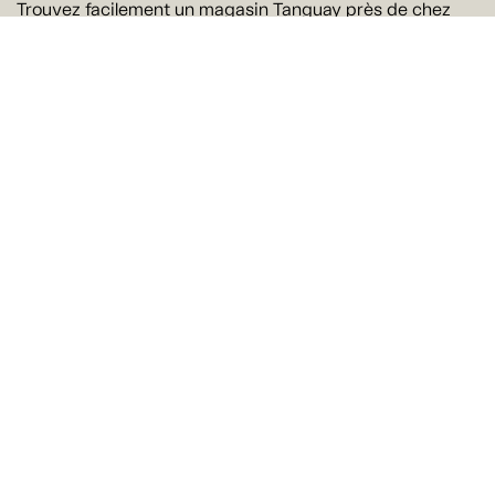
Trouvez facilement un magasin Tanguay près de chez
vous
Trouver un magasin
Suivez-nous
Ne manquez rien !
Courriel
Oui! J'aimerais recevoir par courriel les offres et les
nouveautés de Tanguay. Il est possible de se
désabonner à tout moment.
Je m'abonne