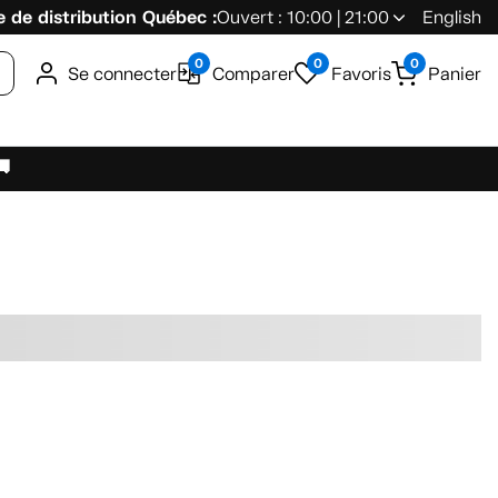
 de distribution Québec :
Ouvert : 10:00 | 21:00
English
0
0
0
Se connecter
Comparer
Favoris
Panier
🚚