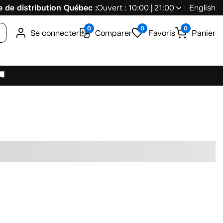
 de distribution Québec :
Ouvert : 10:00 | 21:00
English
0
0
0
Se connecter
Comparer
Favoris
Panier
🚚