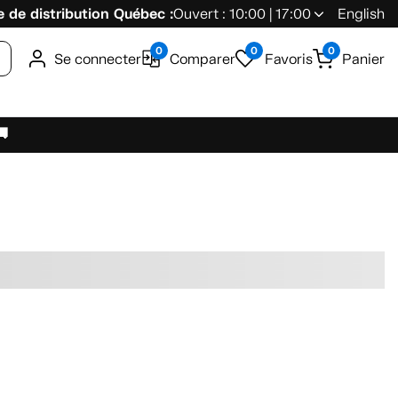
 de distribution Québec :
Ouvert : 10:00 | 17:00
English
0
0
0
Se connecter
Comparer
Favoris
Panier
🚚