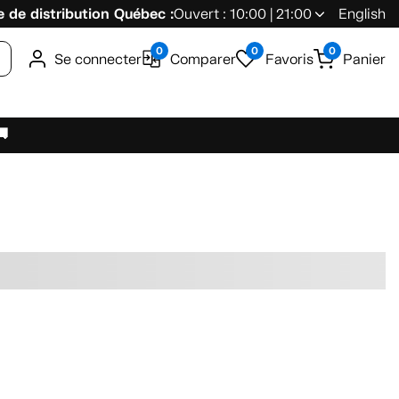
 de distribution Québec :
Ouvert : 10:00 | 21:00
English
0
0
0
Se connecter
Comparer
Favoris
Panier
🚚