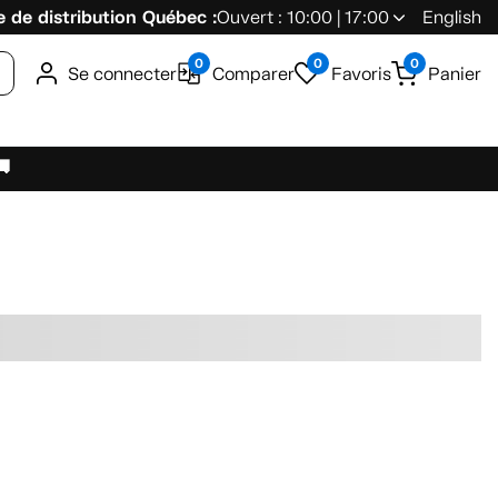
 de distribution Québec :
Ouvert : 10:00 | 17:00
English
0
0
0
Se connecter
Comparer
Favoris
Panier
🚚