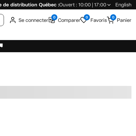
 de distribution Québec :
Ouvert : 10:00 | 17:00
English
0
0
0
Se connecter
Comparer
Favoris
Panier
🚚