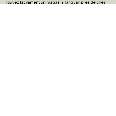
Trouvez facilement un magasin Tanguay près de chez
vous
Trouver un magasin
Suivez-nous
Ne manquez rien !
Courriel
Oui! J'aimerais recevoir par courriel les offres et les
nouveautés de Tanguay. Il est possible de se
désabonner à tout moment.
Je m'abonne