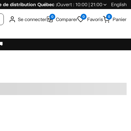
 de distribution Québec :
Ouvert : 10:00 | 21:00
English
0
0
0
Se connecter
Comparer
Favoris
Panier
🚚