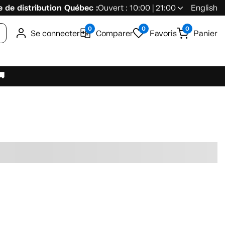
 de distribution Québec :
Ouvert : 10:00 | 21:00
English
0
0
0
Se connecter
Comparer
Favoris
Panier
🚚