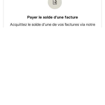
Payer le solde d'une facture
Acquittez le solde d’une de vos factures via notre
système de paiement en ligne sécurisé.
Magasiner
À propos de Tanguay
Services Tanguay