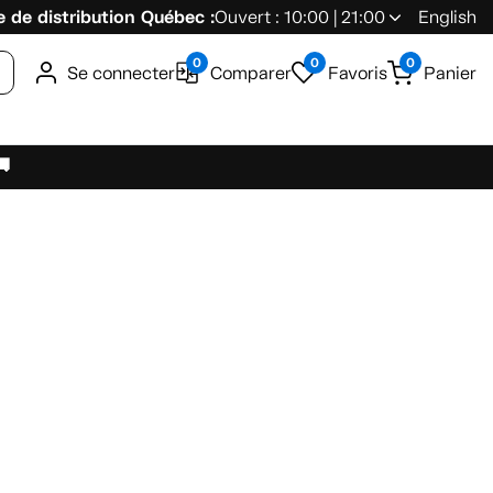
 de distribution Québec :
Ouvert : 10:00 | 21:00
English
0
0
0
Se connecter
Comparer
Favoris
Panier
🚚