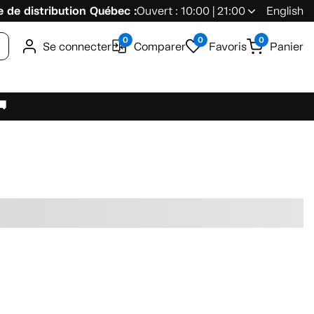
 de distribution Québec :
Ouvert : 10:00 | 21:00
English
0
0
0
Se connecter
Comparer
Favoris
Panier
🚚