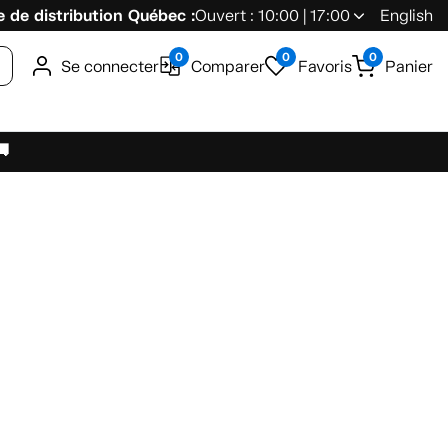
 de distribution Québec :
Ouvert : 10:00 | 17:00
English
0
0
0
Se connecter
Comparer
Favoris
Panier
🚚